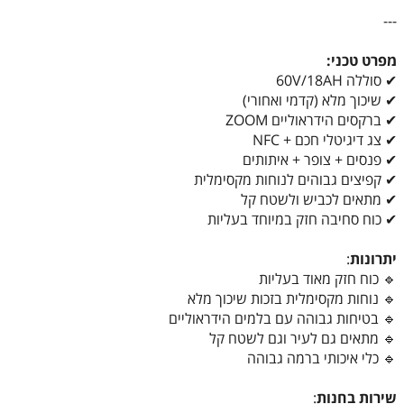
---
מפרט טכני:
✔ סוללה 60V/18AH
✔ שיכוך מלא (קדמי ואחורי)
✔ ברקסים הידראוליים ZOOM
✔ צג דיגיטלי חכם + NFC
✔ פנסים + צופר + איתותים
✔ קפיצים גבוהים לנוחות מקסימלית
✔ מתאים לכביש ולשטח קל
✔ כוח סחיבה חזק במיוחד בעליות
יתרונות
:
🔹 כוח חזק מאוד בעליות
🔹 נוחות מקסימלית בזכות שיכוך מלא
🔹 בטיחות גבוהה עם בלמים הידראוליים
🔹 מתאים גם לעיר וגם לשטח קל
🔹 כלי איכותי ברמה גבוהה
שירות
בחנות
: