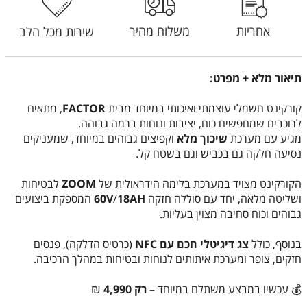
אחריות
משלוח מהיר
שירות מכל הלב
תיאור מלא + מפרט:
קורקינט חשמלי עוצמתי ואיכותי במיוחד מבית
FACTOR
, מתאים
לרוכבים שמחפשים כוח, יציבות ונוחות ברמה גבוהה.
מגיע עם מערכת
שיכוך
מלא
וקפיצים גבוהים במיוחד, שמעניקים
נסיעה חלקה גם בכביש וגם בשטח קל.
הקורקינט מצויד במערכת בלימה הידראולית של
ZOOM
לבטיחות
ושליטה מלאה, יחד עם סוללה חזקה
18AH
/
60V
המספקת ביצועים
גבוהים וכוח סחיבה מצוין בעליות.
בנוסף, כולל
צג
דיגיטלי
חכם
עם
NFC
(כרטיס הדלקה), פנסים
חזקים, צופר ומערכת איתותים לנוחות ובטיחות במהלך הרכיבה.
💰 עכשיו במבצע משתלם במיוחד –
רק
4,990
₪