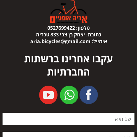
טלפון:
0527699422
כתובת:
יצחק בן צבי 833 טבריה
אימייל:
aria.bicycles@gmail.com
עקבו אחרינו ברשתות
החברתיות