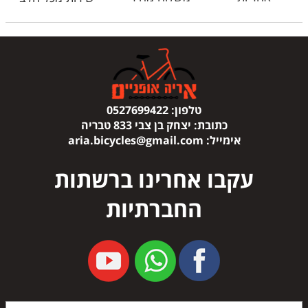
טלפון:
0527699422
כתובת:
יצחק בן צבי 833 טבריה
אימייל:
aria.bicycles@gmail.com
עקבו אחרינו ברשתות
החברתיות